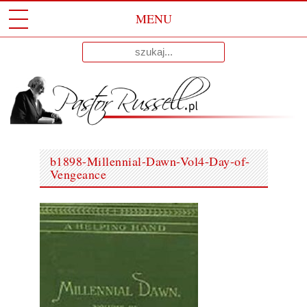
MENU
Przeskocz
Wyniki
Do
dla:
Treści
b1898-Millennial-Dawn-Vol4-Day-of-
Vengeance