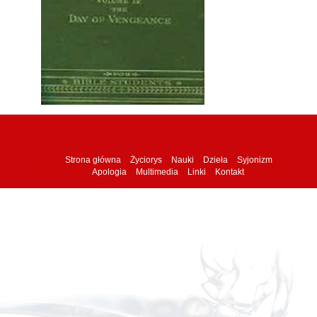
Strona główna
Życiorys
Nauki
Dzieła
Syjonizm
Apologia
Multimedia
Linki
Kontakt