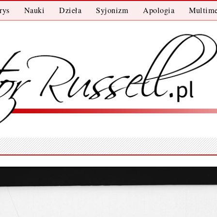
rys
Nauki
Dzieła
Syjonizm
Apologia
Multime