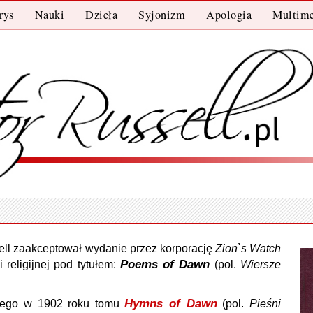
rys
Nauki
Dzieła
Syjonizm
Apologia
Multime
Zion`s Watch
ll zaakceptował wydanie przez korporację
Poems of Dawn
Wiersze
 religijnej pod tytułem:
(pol.
Hymns of Dawn
Pieśni
anego w 1902 roku tomu
(pol.