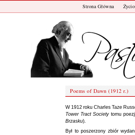
Przeskocz
Strona Główna
Życio
Do
Treści
Poems of Dawn (1912 r.)
W 1912 roku Charles Taze Russe
Tower Tract Society
tomu poezji
Brzasku
).
Był to poszerzony zbiór wyd